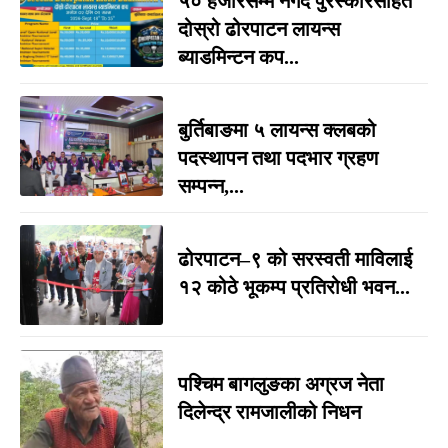
५० हजारसम्म नगद पुरस्कारसहित
दोस्रो ढोरपाटन लायन्स
ब्याडमिन्टन कप...
बुर्तिबाङमा ५ लायन्स क्लबको
पदस्थापन तथा पदभार ग्रहण
सम्पन्न,...
ढोरपाटन–९ को सरस्वती माविलाई
१२ कोठे भूकम्प प्रतिरोधी भवन...
पश्चिम बागलुङका अग्रज नेता
दिलेन्द्र रामजालीको निधन