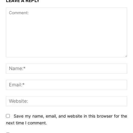
LEAVE A REPLY
Comment:
Na
Ema
Web
Save my name, email, and website in this browser for the
next time I comment.