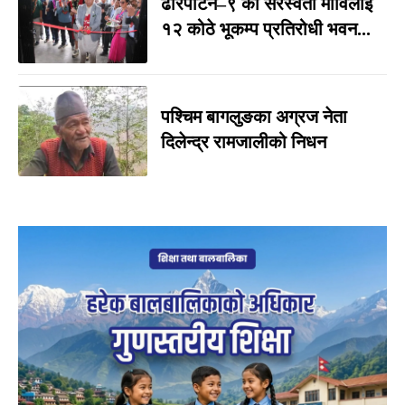
ढोरपाटन–९ को सरस्वती माविलाई
१२ कोठे भूकम्प प्रतिरोधी भवन...
पश्चिम बागलुङका अग्रज नेता
दिलेन्द्र रामजालीको निधन