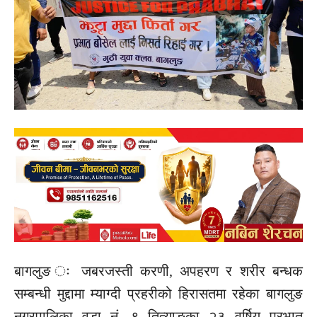
बागलुङ ः जबरजस्ती करणी, अपहरण र शरीर बन्धक
सम्बन्धी मुद्दामा म्याग्दी प्रहरीको हिरासतमा रहेका बागलुङ
नगरपालिका वडा नं. ९ तित्याङका २३ वर्षिय प्रभात