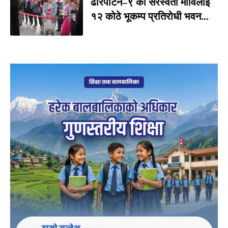
ढोरपाटन–९ को सरस्वती माविलाई
१२ कोठे भूकम्प प्रतिरोधी भवन...