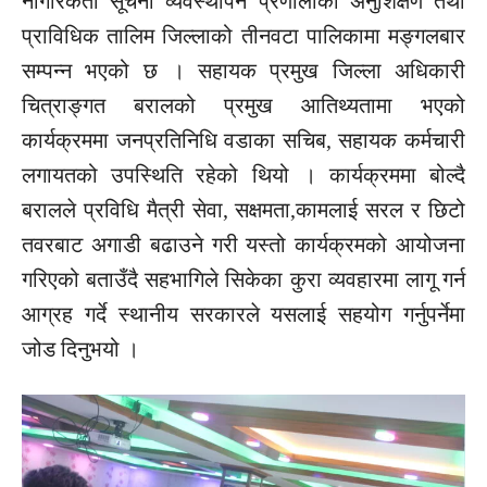
नागरिकता
सूचना
व्यवस्थापन प्रणालीको अनुशिक्षण तथा
प्राविधिक तालिम जिल्लाको
तीनवटा
पालिकामा
मङ्गलबार
सम्पन्न भएको छ । सहायक प्रमुख जिल्ला अधिकारी
चित्राङ्गत
बरालको प्रमुख
आतिथ्यतामा
भएको
कार्यक्रममा
जनप्रतिनिधि
वडाका
सचिब,
सहायक कर्मचारी
लगायतको
उपस्थिति
रहेको थियो । कार्यक्रममा बोल्दै
बरालले प्रविधि मैत्री सेवा,
सक्षमता,कामलाई
सरल र छिटो
तवरबाट
अगाडी
बढाउने गरी यस्तो कार्यक्रमको आयोजना
गरिएको बताउँदै
सहभागिले
सिकेका कुरा व्यवहारमा
लागू
गर्न
आग्रह गर्दे स्थानीय सरकारले
यसलाई
सहयोग गर्नुपर्नेमा
जोड दिनुभयो ।