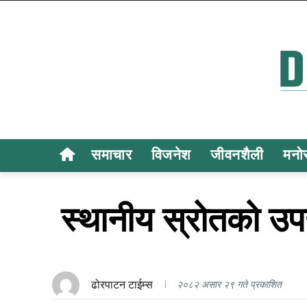
समाचार
विजनेश
जीवनशैली
मनो
स्थानीय स्रोतको उपय
ढोरपाटन टाईम्स
२०८२ असार २९ गते प्रकाशित