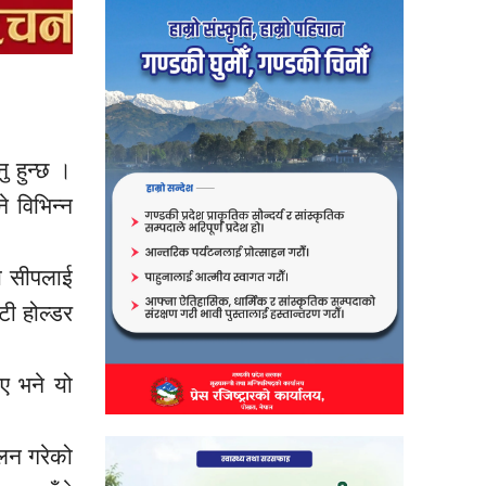
ु हुन्छ ।
े विभिन्न
ो
सीपलाई
वटी होल्डर
ाए भने यो
ालन गरेको