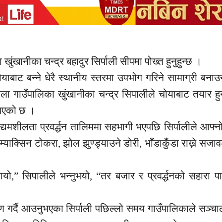
ा
खुंखानीका
चन्द्र बहादुर सिर्पाली
सीपमा
पोख्त हुनुहुन्छ ।
ाबाट बन्ने धेरै स्थानीय स्तरमा उपभोग गरिने सामाग्री बनाउन
ला
गाउँपालिका
खुंखानीका
चन्द्र
सिपालीले
चोयाबाट तयार हुन
ुभएको छ ।
द्यमशीलता
प्रवर्द्धन
तालिममा सहभागी भएपछि
सिर्पालीले
आफ्न
 म्याक्सिन
टोकरा,
झोल
झुण्ड्याउने
डोरी, भाँडाकुँडा राख्ने सजा
खायो,”
सिपालीले
भन्नुभयो, “तर बजार र प्रवर्द्धनको सहारा प
्माण गर्दै आउनुभएका सिर्पाली पछिल्लो समय गाउँपालिकाले सञ्च