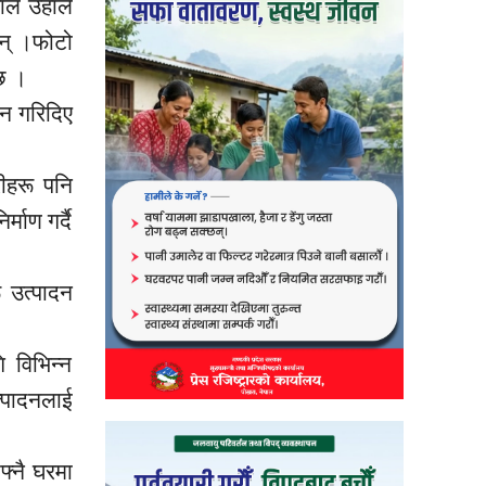
ल उहाँले
न् ।
फोटो
 छ ।
पन गरिदिए
ीहरू पनि
माण गर्दै
ू उत्पादन
 विभिन्न
पादनलाई
फ्नै घरमा