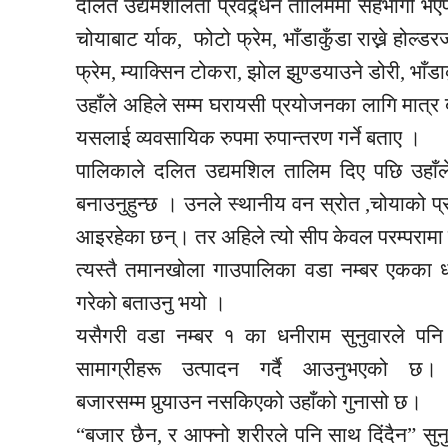
दलित उद्यमशीलता
प्रवद्र्धन
तालिममा सहभागी भएप
चोयाबाट
र्याक,
फोटो फ्रेम, भाँडाकुँडा राख्ने
होल्डर
फ्रेम, म्याक्सिन
टोकरा,
झोल
झुण्डयाउने
डोरी, भाँड
उहाँले अहिले सम्म घरायसी प्रयोजनका लागि मात्
यसलाई व्यवसायिक रुपमा
रुपान्तरण
गर्ने बताए ।
पालिकाले दलित
उद्यमशिल
तालिम दिए पछि उहाँले
बनाउनुहुन्छ । उनले स्थानीय वन स्रोत ,चोयाको प्रयो
आइरहेका छन्। तर अहिले त्यो सीप केवल परम्परामा 
त्यस्तै
तमानखोला
गाउपालिका वडा नम्बर एकका धनीर
गरेको बताउनु भयो ।
यसैगरी वडा नम्बर १ का धनीराम सुनुवारले पनि 
सामाग्रीहरू उत्पादन गर्दै आउनुभएको छ
बजारसम्म पुर्‍याउन नसकिएको उहाँको गुनासो छ।
“बजार छैन, र आफ्नो शरीरले पनि साथ
दिंदैन”
सुन