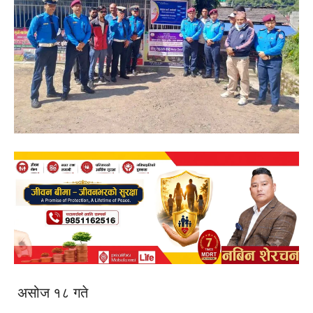
असोज १८ गते