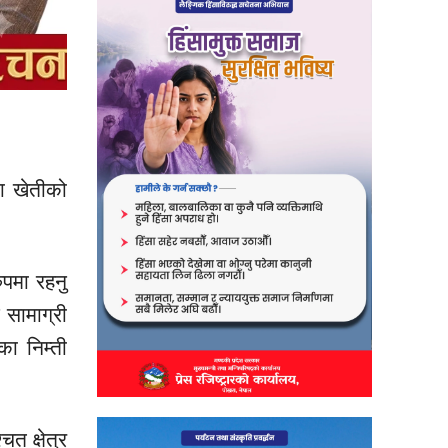
जा
खेतीको
पमा रहनु
 सामाग्री
सका
निम्ती
्‍चत
क्षेत्र