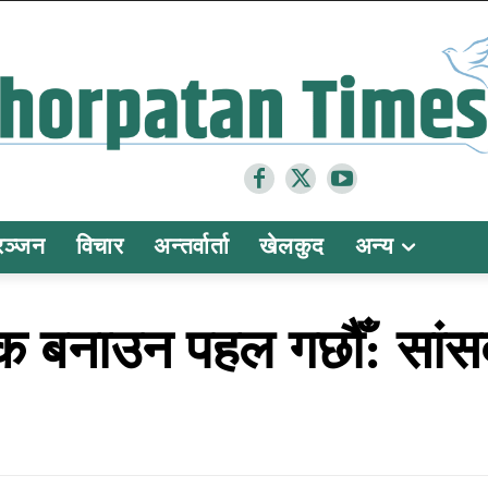
रञ्जन
विचार
अन्तर्वार्ता
खेलकुद
अन्य
िक बनाउन पहल गछौँ: सांस