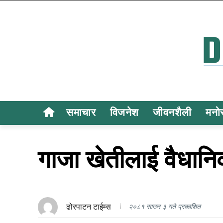
समाचार
विजनेश
जीवनशैली
मनो
गाजा खेतीलाई वैधान
ढोरपाटन टाईम्स
२०८१ साउन ३ गते प्रकाशित