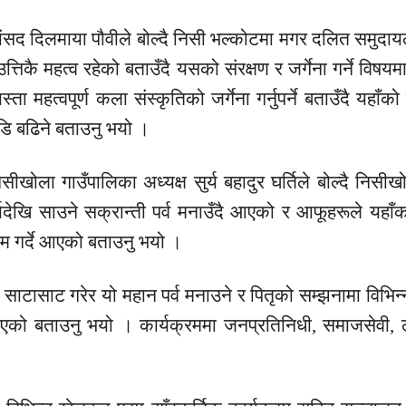
ांसद
दिलमाया
पौवीले
बोल्दै निसी
भल्कोटमा
मगर दलित समुदायले
तिकै महत्व रहेको बताउँदै यसको संरक्षण र जर्गेना गर्ने विषयम
्ता महत्वपूर्ण कला
संस्कृतिको
जर्गेना गर्नुपर्ने बताउँदै यहाँ
डि
बढिने बताउनु भयो ।
िसीखोला
गाउँपालिका अध्यक्ष सुर्य बहादुर घर्तिले बोल्दै
निसीख
र्खादेखि साउने
सक्रान्ती
पर्व मनाउँदै आएको र
आफूहरूले
यहाँक
्रम गर्दे आएको बताउनु भयो ।
ाटासाट गरेर यो महान पर्व मनाउने र पितृको सम्झनामा विभिन
 आएको बताउनु भयो । कार्यक्रममा जनप्रतिनिधी, समाजसेवी,