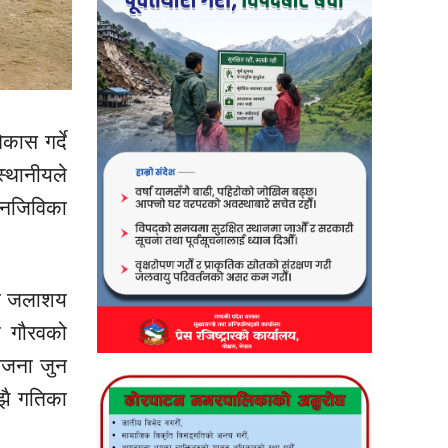
कास गर्दे
्थानीयले
नजिविका
ा
जलाशय
िय
गौरवको
जना जुन
झै गतिका