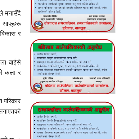
 मनाउँदै
ा
आफूहरू
को विकास र
ोला
बाईसे
ो कला र
्न परिकार
 लगाएतको