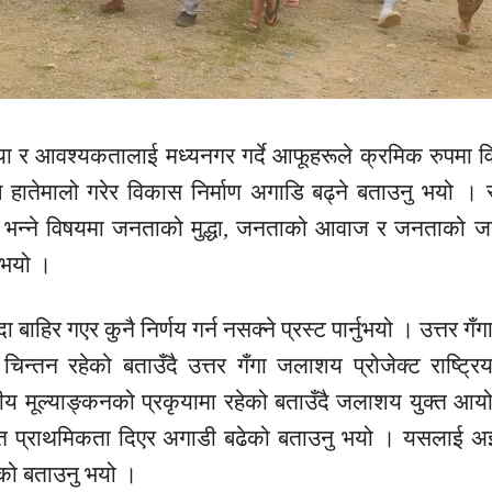
या र
आवश्यकतालाई
मध्यनगर गर्दे
आफूहरूले
क्रमिक रुपमा वि
ै हातेमालो गरेर विकास निर्माण
अगाडि
बढ्ने बताउनु भयो । स
 भन्ने विषयमा जनताको
मुद्धा,
जनताको आवाज र जनताको
ज
ु भयो ।
 बाहिर गएर कुनै निर्णय गर्न नसक्ने प्रस्ट पार्नुभयो । उत्तर
गँग
िन्तन रहेको बताउँदै उत्तर
गँगा
जलाशय
प्रोजेक्ट
राष्ट्र
णीय
मूल्याङ्कनको
प्रकृयामा रहेको बताउँदै जलाशय
युक्त
आयो
ेत प्राथमिकता दिएर
अगाडी
बढेको बताउनु भयो । यसलाई अ
ेको बताउनु भयो ।