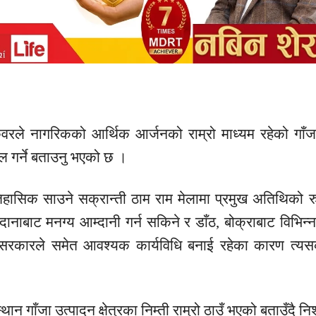
ँवरले
नागरिकको आर्थिक
आर्जनको
राम्रो माध्यम रहेको गाँ
ल गर्ने बताउनु भएको छ ।
िहासिक
साउने
सक्रान्ती
ठाम राम मेलामा प्रमुख
अतिथिको
रु
ानाबाट मनग्य आम्दानी गर्न सकिने र डाँठ, बोक्राबाट विभिन्न
श सरकारले समेत
आवश्यक
कार्यविधि
बनाई रहेका कारण त्य
्थान गाँजा उत्पादन क्षेत्रका
निम्ती
राम्रो ठाउँ भएको बताउँदै
निश