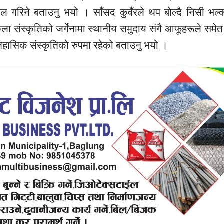
ल गरिने बताउनु भयो ।
साँसद
कुवँरले थप बोल्दै निसी भल
 कला
संस्कृतिको
जर्गेनामा
स्थानीय समुदाय
संगै
आफूहरूले
समेत 
िहासिक
संस्कृतिको
रुपमा रहेको बताउनु भयो ।