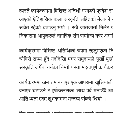
त्यस्तै कार्यक्रममा
विशिष्ठ
अतिथी
गण्डकी प्रदेश
स
आएको
ऐतिहासिक
कला
संस्कृति
सहितको मेलाको उत्
सचेत रहेको बताउनु भयो । सबै जातजाती मिलेर यस
निकासमा
आफुहरुले
नागरिक संग सम्मोन्य गरेर
अगा
कार्यक्रममा
विशिष्ट
अतिथिको
रुपमा रहनुभएका
न
चौविसे राज्य हुँदै गर्दादेखि मगर समुदायले पुर्खाेँ पु
संस्कृति
जर्गेना गर्नका
निम्ती
यस्ता महत्वपूर्ण कार्यक
कार्यक्रममा ठाम राम बनाएर एक आपसमा खुसियाली स
बनाएर चढाउने र हर्षउल्लसका साथ पर्व मनाउँदै
आतिथ्यता एवम् शुभकामना मन्तव्य रहेको थियो ।