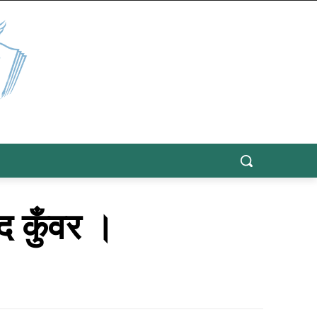
द कुँवर ।