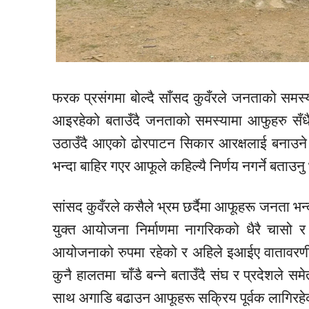
फरक
प्रसंगमा
बोल्दै
साँसद
कुवँरले जनताको समस्
आइरहेको बताउँदै जनताको समस्यामा
आफुहरु
सँध
उठाउँदै आएको ढोरपाटन सिकार आरक्षलाई बनाउने
भन्दा बाहिर गएर
आफूले
कहिल्यै निर्णय नगर्ने बताउन
सांसद
कुवँरले कसैले भ्रम
छर्दैमा
आफूहरू
जनता भन्दा
युक्त
आयोजना निर्माणमा नागरिकको
धैरै
चासो र च
आयोजनाको रुपमा रहेको र अहिले
इआईए
वातावर
कुनै हालतमा चाँडै बन्ने बताउँदै
संघ
र प्रदेशले सम
साथ
अगाडि
बढाउन
आफूहरू
सक्रिय पूर्वक लागिरह