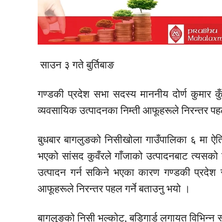
साउन ३ गते बुर्तिबाङ
गण्डकी प्रदेश सभा सदस्य
माननीय
दोर्ण कुमार
कु
व्यवसायिक उत्पादनका
निम्ती
आफूहरूले
निरन्तर पह
बुधबार बागलुङको
निसीखोला
गाउँपालिका ६ मा
ऐत
भएको
सांसद
कुवँरले गाँजाको उत्पादनबाट त्यसको द
उत्पादन गर्न सकिने भएका कारण गण्डकी प्रदे
आफूहरूले
निरन्तर पहल गर्ने बताउनु भयो ।
बागलुङको निसी भल्कोट,
बडिगार्ड
लगायत
विभिन्न स