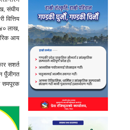
ख, संघीय
 वित्तिय
 ४० लाख,
्तरिक आय
ार सशर्त
 पुँजीगत
ट समपूरक