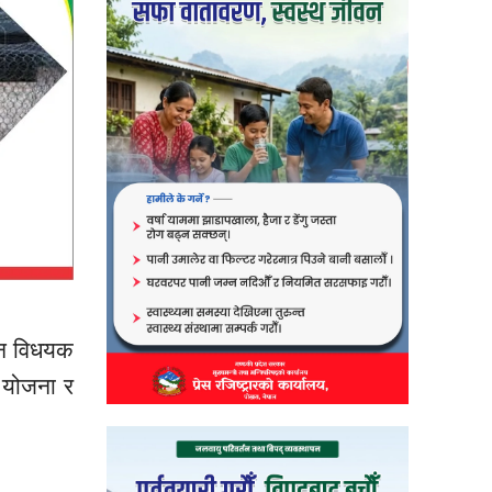
जन
विधयक
 योजना र