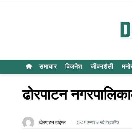
समाचार
विजनेश
जीवनशैली
मनो
ढोरपाटन नगरपालिक
ढोरपाटन टाईम्स
२०८१ असार ७ गते प्रकाशित