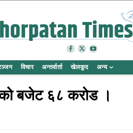
रञ्जन
विचार
अन्तर्वार्ता
खेलकुद
अन्य
ाको बजेट ६८ करोड ।