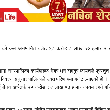
२
को कुल अनुमानित बजेट ६८ करोड ८ लाख ५० हजार ५ सय
मा नगरपालिका कार्यवाहक मेयर धन बहादुर
कायतले
प्रस्तुत
 विवरण अनुसार पालिकाले उक्त परिणाममा बजेट ल्याएको हो ।
ूँजीगत खर्चतर्फ २५ करोड ८२ लाख ५३ हजार कायम रहने गर
ानित रकम ५० लाख, संघीय सरकारबाट अन्तर सरकारी वित्तिय ह