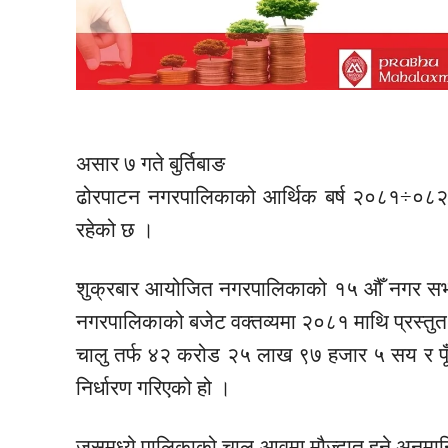
असार ७ गते बुर्तिबाङ
ढोरपाटन नगरपालिकाको आर्थिक
बर्ष
२०८१÷०८
रहेको छ ।
शुक्रबार आयोजित नगरपालिकाको १५ औँ नगर सभा
नगरपालिकाको बजेट वक्तव्यमा २०८१ माथि प्रस्तुत
चालु तर्फ ४२ करोड २५ लाख ९७ हजार ५ सय र प
निर्धारण गरिएको हो ।
जसमध्ये पालिकाको चालु आवमा मौज्दात हुने अनुम