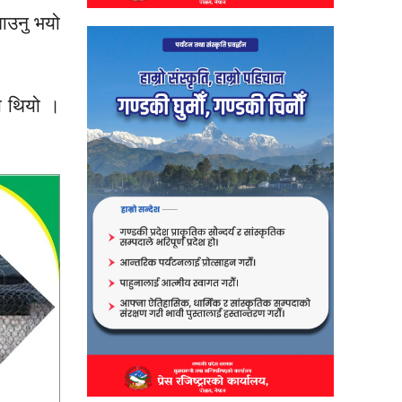
ताउनु भयो
को थियो ।