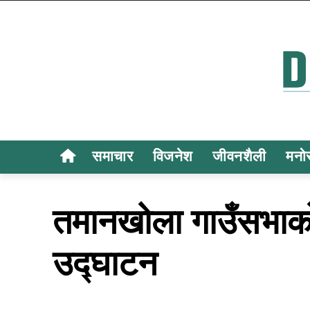
समाचार
विजनेश
जीवनशैली
मनो
तमानखोला गाउँसभाको च
उद्घाटन