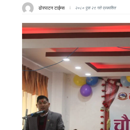
ढोरपाटन टाईम्स
२०८० पुस २९ गते प्रकाशित