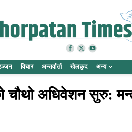
रञ्जन
विचार
अन्तर्वार्ता
खेलकुद
अन्य
ौथो अधिवेशन सुरु: मन्त्र