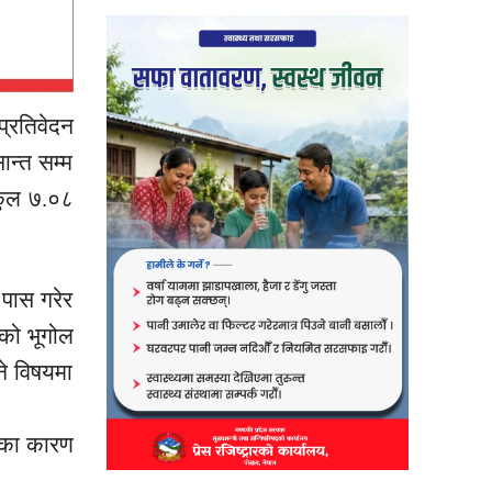
प्रतिवेदन
न्त सम्म
कुल ७.०८
 पास गरेर
को भूगोल
ने विषयमा
एका कारण