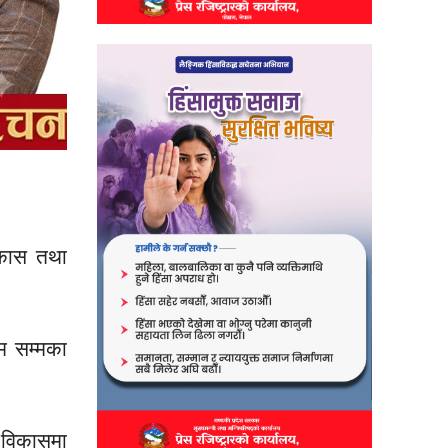
िकास तथा
गम सम्मका
ो विकासमा