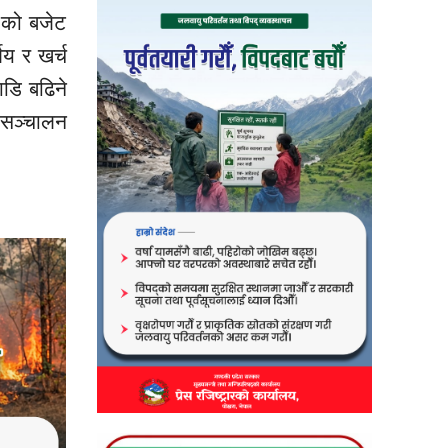
 को बजेट
णय र खर्च
डि बढिने
 सञ्चालन