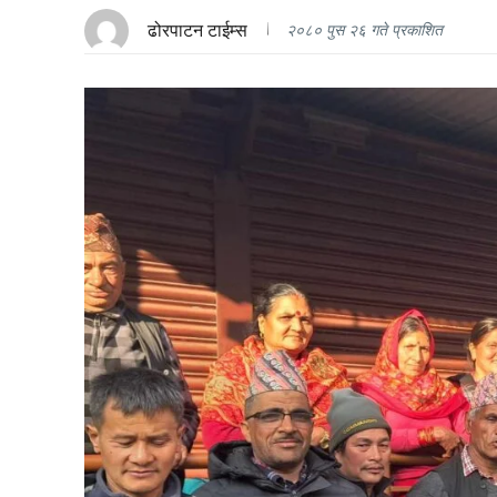
ढोरपाटन टाईम्स
२०८० पुस २६ गते प्रकाशित