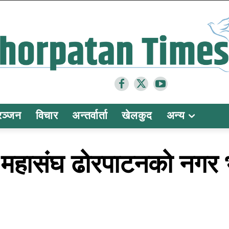
रञ्जन
विचार
अन्तर्वार्ता
खेलकुद
अन्य
हासंघ ढोरपाटनको नगर भे