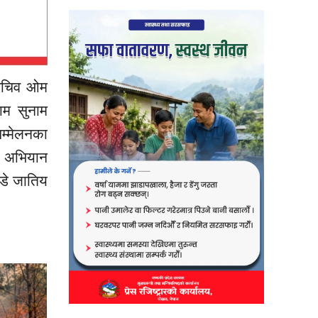
 सचिव ओम
याम सुनाम
म्मेलनका
िक अभियान
्डे जातिय