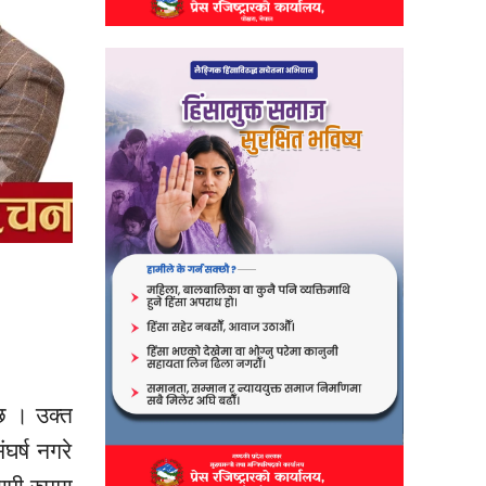
 छ । उक्त
घर्ष नगरे