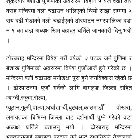
शुक्रबार बैशाख पुर्णिमाको अवसरमा बिहान ५ बजे देखी ढोर
बराह मन्दिरमा बली चढाउन थालिएको थियो साझा सम्ममा ५
सय बढी भेडाको बली चढाईएको ढोरपाटन नगरपालिका वडा
नं ९ का वडा अध्यक्ष खिम बहादुर घर्तिले जानकारी दिनु भयो
।
ढोरबराह मन्दिरमा विषेश गरी वर्षको २ पटक जनै पुर्णिमा र
बैशाख पुर्णिमाको अवसरमा विषेश पुजाँआजँ हुने गरेको छ ।
मन्दिरमा बली चढाउदा मनोङक्षा पुरा हुने जनविश्वास रहेको छ
। ढोरपाटनमा पुजाँ गर्नको लागि बागलुङ जिल्ला सहित
म्याग्दी,रुकुम,रोल्पा,
प्युठान,गुल्मी,पाल्पा,अर्घाखार्ची,बुटवल,काठमाडौँ पोखरा,
लगायतका बिभिन्न जिल्ला बाट दर्शनार्थी पुग्ने गरेको वडा
अध्यक्ष घर्तिले बताउनु भयो । ढोरबराह मन्दिरमा
भक्तजनलाई सहजता प्रदान गर्न भन्दै स्थानियले ठेक्काको