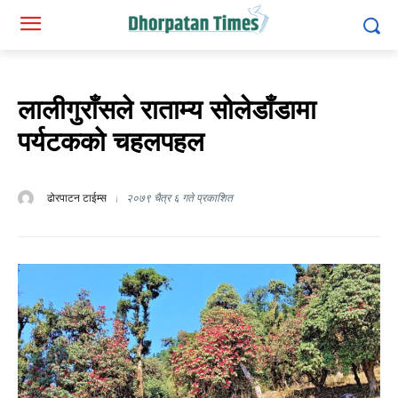
लालीगुराँसले राताम्य सोलेडाँडामा
पर्यटकको चहलपहल
ढोरपाटन टाईम्स
२०७९ चैत्र ६ गते प्रकाशित