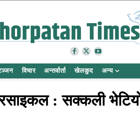
रञ्जन
विचार
अन्तर्वार्ता
खेलकुद
अन्य
टरसाइकल : सक्कली भेटियो