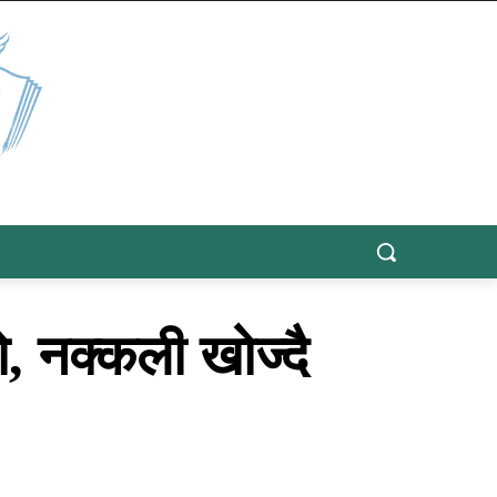
, नक्कली खोज्दै