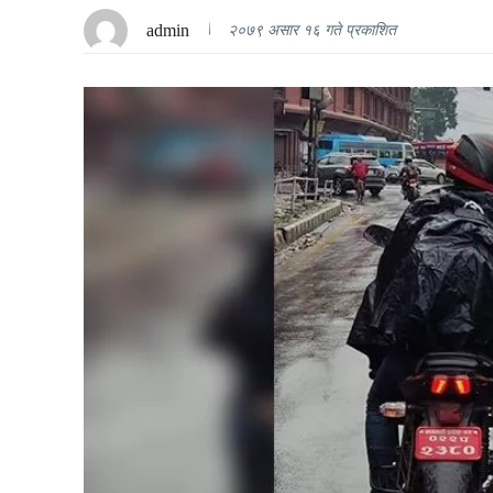
admin
२०७९ असार १६ गते प्रकाशित