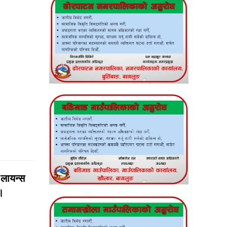
न लायन्स
।