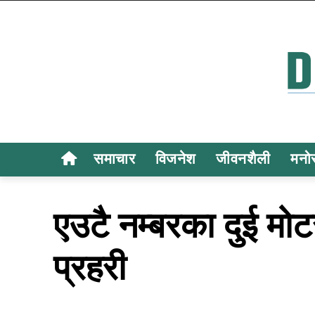
समाचार
विजनेश
जीवनशैली
मनो
एउटै नम्बरका दुई मो
प्रहरी