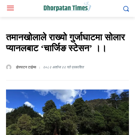
तमानखोलाले राख्यो गुर्जाघाटमा सोलार
प्यानलबाट ‘चार्जिङ स्टेसन’ ।।
ढोरपाटन टाईम्स
२०८२ अशोज २२ गते प्रकाशित