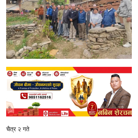
चैत्र २ गते