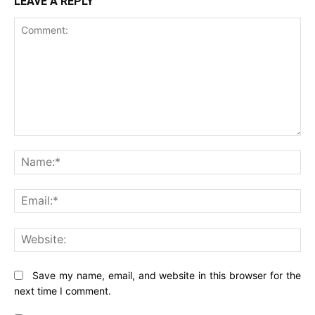
LEAVE A REPLY
Comment:
Na
Ema
Web
Save my name, email, and website in this browser for the
next time I comment.