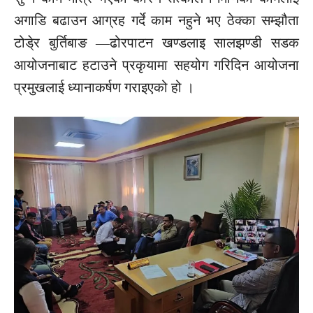
अगाडि
बढाउन आग्रह गर्दे काम नहुने भए ठेक्का सम्झौता
टोडे्र बुर्तिबाङ —ढोरपाटन खण्डलाइ सालझण्डी सडक
आयोजनाबाट हटाउने प्रकृयामा सहयोग गरिदिन आयोजना
प्रमुखलाई ध्यानाकर्षण गराइएको हो ।