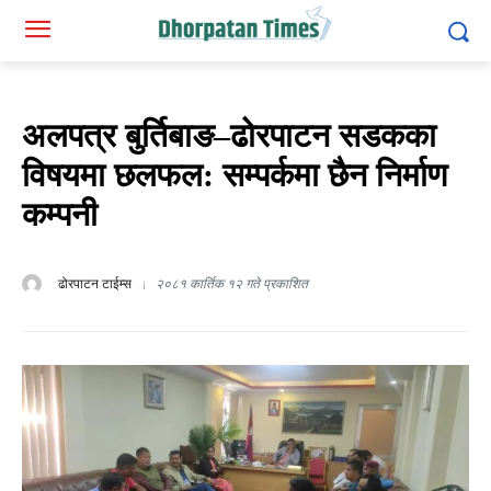
अलपत्र बुर्तिबाङ–ढोरपाटन सडकका
विषयमा छलफल: सम्पर्कमा छैन निर्माण
कम्पनी
ढोरपाटन टाईम्स
२०८१ कार्तिक १२ गते प्रकाशित