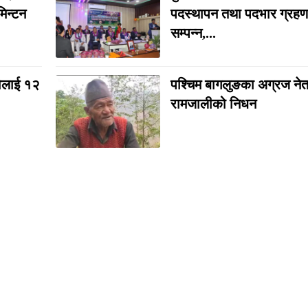
मिन्टन
पदस्थापन तथा पदभार ग्रहण
सम्पन्न,...
िलाई १२
पश्चिम बागलुङका अग्रज नेता 
रामजालीको निधन