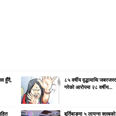
 हुँदै,
८५ वर्षीय वृद्धामाथि जबरजस
गरेको आरोपमा २८ वर्षीय...
सहित
बुर्तिबाङमा ५ लायन्स क्लबको