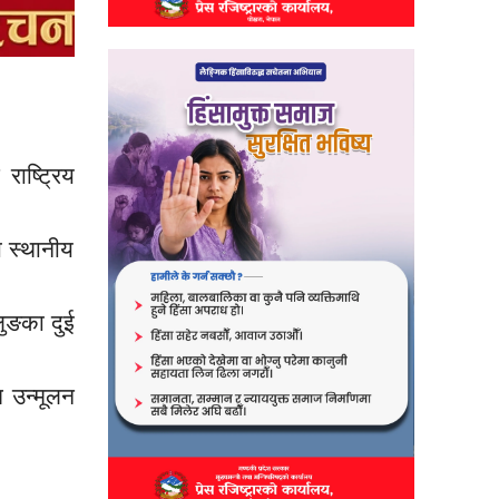
ाष्ट्रिय
ा स्थानीय
लुङका दुई
ुत
उन्मूलन