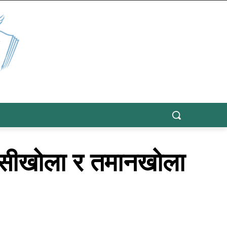
निसीखोला र तमानखोला