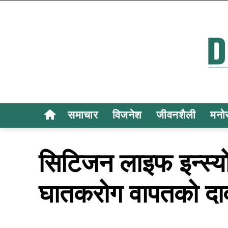
समाचार
विजनेश
जीवनशैली
मनो
सिटिजन लाइफ इन्स्य
घातकरोग वापतको दाव