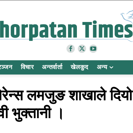
रञ्जन
विचार
अन्तर्वार्ता
खेलकुद
अन्य
ोरेन्स लमजुङ शाखाले दि
ी भुक्तानी ।