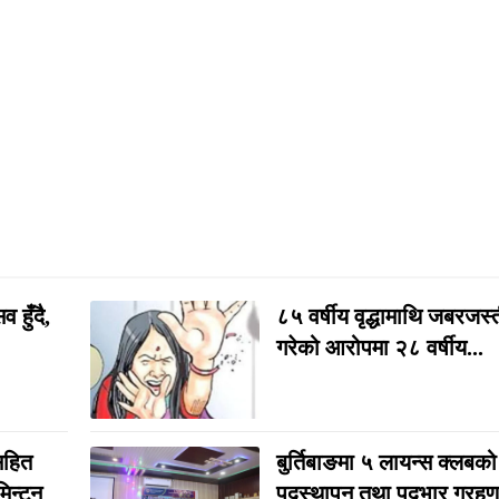
 हुँदै,
८५ वर्षीय वृद्धामाथि जबरजस
गरेको आरोपमा २८ वर्षीय...
सहित
बुर्तिबाङमा ५ लायन्स क्लबको
मिन्टन
पदस्थापन तथा पदभार ग्रहण