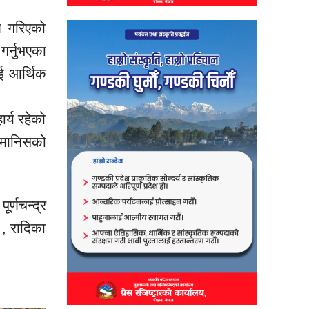
ण गरिएको
गर्नुभएका
ई आर्थिक
र्य रहेको
 मानिसको
र्णचन्द्र
 , रादिका