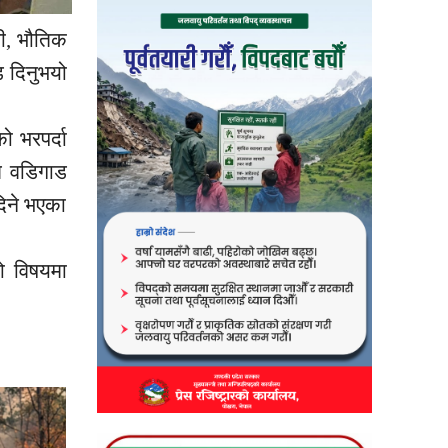
ी,
भौतिक
ड दिनुभयो
ो भरपर्दा
ति
वडिगाड
दिने भएका
ो विषयमा