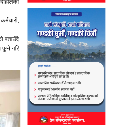
 दाहालको
र्मचारी,
ो बताउँदै
ण
पुग्ने गरि