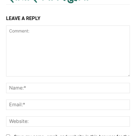
LEAVE A REPLY
Comment:
Na
Ema
Web