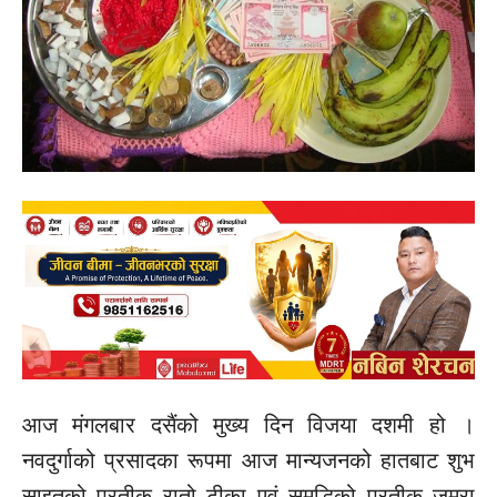
आज मंगलबार दसैंको मुख्य दिन विजया दशमी हो ।
नवदुर्गाको प्रसादका रूपमा आज मान्यजनको हातबाट शुभ
साइतको प्रतीक रातो टीका एवं समृद्धिको प्रतीक जमरा