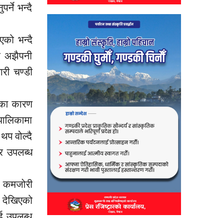
्ने भन्दै
को भन्दै
ै अझैपनी
ारी चण्डी
ाबका कारण
पालिकामा
 थप वोल्दै
र उपलब्ध
ा कमजोरी
ी देखिएको
ाई उपलब्ध