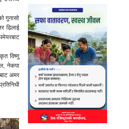
ो गुनासो
तर ढिलाई
उपमेयरबाट
त विष्णु
ेल, नेकपा
टीबाट अमर
प्रतिनिधी