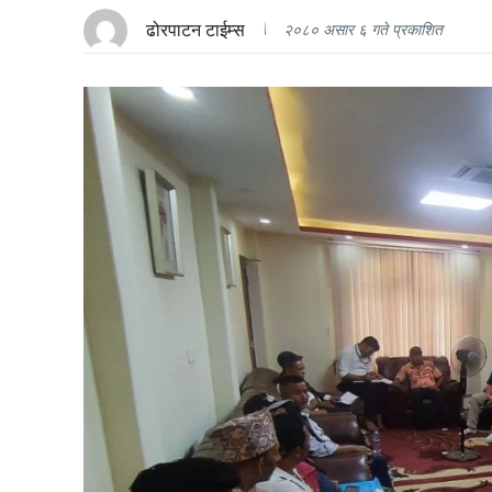
ढोरपाटन टाईम्स
२०८० असार ६ गते प्रकाशित