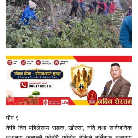
पौष ९
केहि दिन पहिलेसम्म सडक, खोल्सा, नदि तथा सार्वजनिक
स्थानमा जताततै फोहोरै फोहोर देखिने बुर्तिबाङ बजारमा