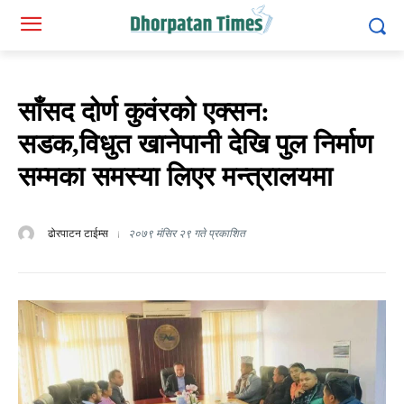
साँसद दोर्ण कुवंरको एक्सन:
सडक,विधुत खानेपानी देखि पुल निर्माण
सम्मका समस्या लिएर मन्त्रालयमा
ढोरपाटन टाईम्स
२०७९ मंसिर २९ गते प्रकाशित