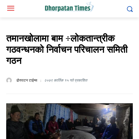
तमानखोलामा बाम ÷लोकतान्त्रीक
गठवन्धनको निर्वाचन परिचालन समिती
गठन
ढोरपाटन टाईम्स
२०७९ कार्तिक १५ गते प्रकाशित