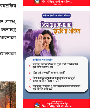
्रर्यटकिय
ार आरक्ष,
ाको कलमदह
म्भावनाका
विद्यालयका