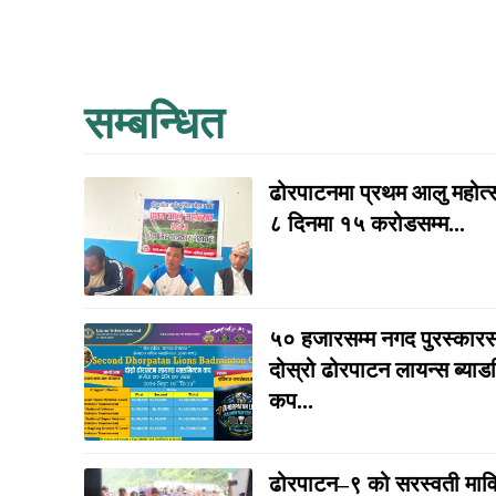
सम्बन्धित
ढोरपाटनमा प्रथम आलु महोत्सव
८ दिनमा १५ करोडसम्म...
५० हजारसम्म नगद पुरस्कार
दोस्रो ढोरपाटन लायन्स ब्याड
कप...
ढोरपाटन–९ को सरस्वती माव