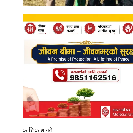
कात्तिक ७ गते