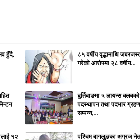
 हुँदै,
८५ वर्षीय वृद्धामाथि जबरजस
गरेको आरोपमा २८ वर्षीय...
सहित
बुर्तिबाङमा ५ लायन्स क्लबको
मिन्टन
पदस्थापन तथा पदभार ग्रहण
सम्पन्न,...
िलाई १२
पश्चिम बागलुङका अग्रज नेता 