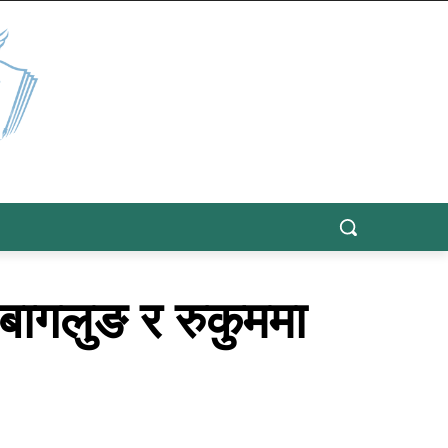
ा बागलुङ र रुकुममा