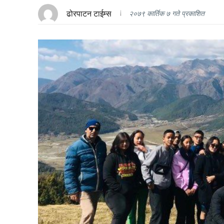
ढोरपाटन टाईम्स
२०७९ कार्तिक ७ गते प्रकाशित