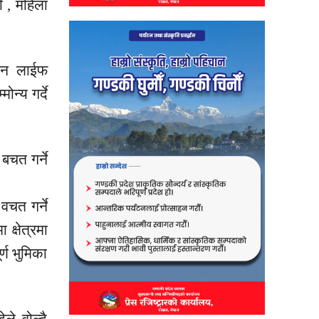
ी , महिला
िजन लाईफ
ोन्य गर्दे
बचत गर्ने
वचत गर्ने
 क्षेत्रमा
्ण भुमिका
ले वोल्दै