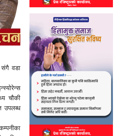
संगै वडा
्योरेन्स
्थ्य चौकी
त उपलब्ध
 कम्पनीका