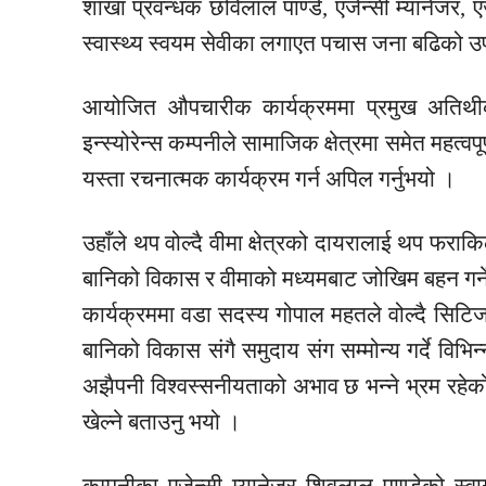
शाखा प्रवन्धक छविलाल पाण्डे, एजेन्सी म्यानेजर, एज
स्वास्थ्य स्वयम सेवीका लगाएत पचास जना बढिको उ
आयोजित औपचारीक कार्यक्रममा प्रमुख अतिथीका
इन्स्योरेन्स कम्पनीले सामाजिक क्षेत्रमा समेत महत्वप
यस्ता रचनात्मक कार्यक्रम गर्न अपिल गर्नुभयो ।
उहाँले थप वोल्दै वीमा क्षेत्रको दायरालाई थप फराक
बानिको विकास र वीमाको मध्यमबाट जोखिम बहन गर्न
कार्यक्रममा वडा सदस्य गोपाल महतले वोल्दै सिटिजन
बानिको विकास संगै समुदाय संग सम्मोन्य गर्दे विभिन्न
अझैपनी विश्वस्सनीयताको अभाव छ भन्ने भ्रम रहेको ब
खेल्ने बताउनु भयो ।
कम्पनीका एजेन्सी म्यानेजर शिवलाल पाण्डेको स्वा