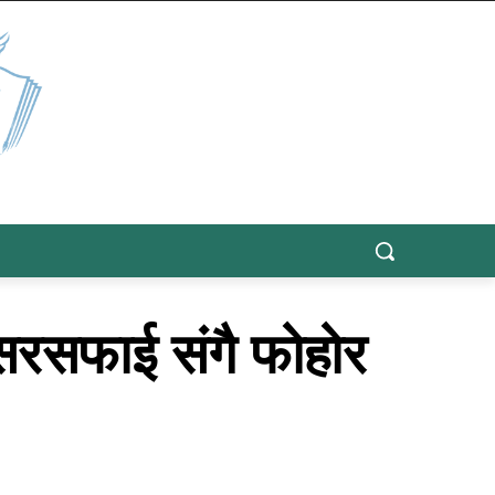
ा सरसफाई संगै फोहोर