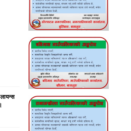
न लायन्स
।