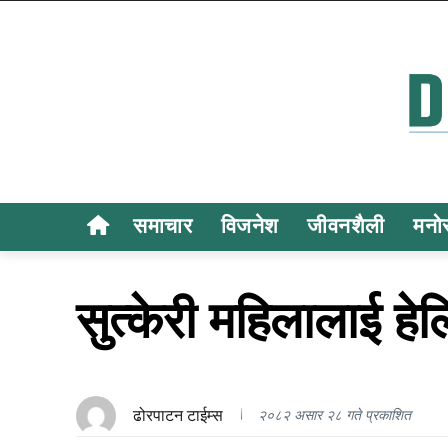
समाचार
विजनेश
जीवनशैली
मनो
सुत्केरी महिलालाई हेल
ढोरपाटन टाईम्स
२०८२ असार २८ गते प्रकाशित