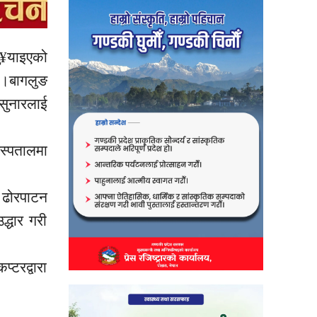
पु¥याइएको
ो ।बागलुङ
सुनारलाई
अस्पतालमा
ो ढोरपाटन
्धार गरी
्टरद्वारा