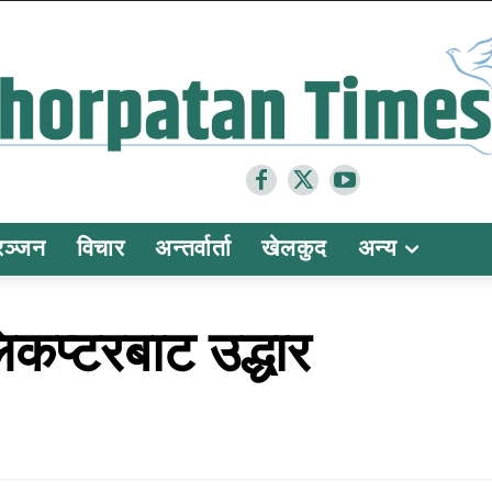
रञ्जन
विचार
अन्तर्वार्ता
खेलकुद
अन्य
िकप्टरबाट उद्धार