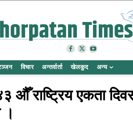
रञ्जन
विचार
अन्तर्वार्ता
खेलकुद
अन्य
औँ राष्ट्रिय एकता दिवस ब
ो ।