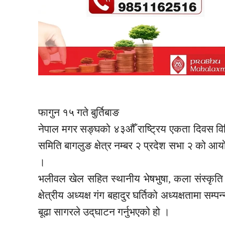
फागुन १५ गते बुर्तिबाङ
नेपाल मगर
सङ्घको
४३औँ
राष्ट्रिय एकता
दिवस
वि
समिति
बागलुङ क्षेत्र नम्बर २ प्रदेश सभा २ को आ
।
भलीवल
खेल सहित स्थानीय भेषभुषा, कला
संस्कृति
क्षेत्रीय अध्यक्ष
गंग
बहादुर घर्तिको अध्यक्षतामा सम्पन्
बूढा
सागरले
उद्‌घाटन
गर्नुभएको हो ।