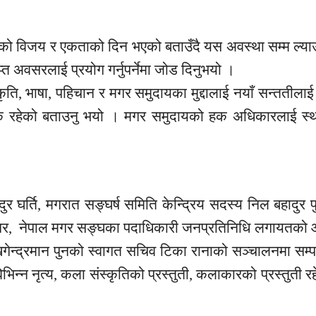
दायको विजय र एकताको दिन भएको बताउँदै यस
अवस्था
सम्म ल्
्त अवसरलाई प्रयोग गर्नुपर्नेमा जोड दिनुभयो ।
कृति,
भाषा, पहिचान र मगर समुदायका
मुद्दालाई
नयाँ
सन्ततीलाई
क
रहेको बताउनु भयो । मगर समुदायको हक अधिकारलाई स्था
दुर
घर्ति,
मगरात
सङ्घर्ष
समिति
केन्द्रिय सदस्य निल बहादुर प
गर, नेपाल मगर
सङ्घका
पदाधिकारी
जनप्रतिनिधि
लगायतको
आ
 खगेन्द्रमान पुनको स्वागत
सचिव
टिका रानाको सञ्चालनमा सम्प
भिन्न नृत्य, कला
संस्कृतिको
प्रस्तुती, कलाकारको प्रस्तुती र