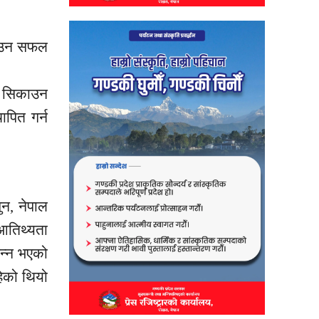
याउन सफल
सिकाउन
पित गर्न
ुन, नेपाल
तिथ्यता
न्न भएको
हेको थियो