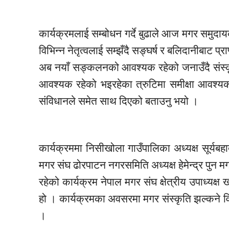
कार्यक्रमलाई सम्बोधन गर्दे बुढाले आज मगर समु
विभिन्न नेतृत्वलाई सम्झँदै
सङ्घर्ष
र बलिदानीबाट प्राप
अब नयाँ
सङ्कलनको
आवश्यक
रहेको जनाउँदै
संस्
आवश्यक
रहेको भइरहेका
त्रुटिमा
समीक्षा
आवश्य
संविधानले समेत साथ दिएको बताउनु भयो ।
कार्यक्रममा
निसीखोला
गाउँपालिका अध्यक्ष
सूर्यबहा
मगर
संघ
ढोरपाटन
नगरसमिति
अध्यक्ष
हेमेन्द्र
पुन म
रहेको कार्यक्रम नेपाल मगर
संघ
क्षेत्रीय उपाध्यक्ष
हो । कार्यक्रमका अवसरमा मगर
संस्कृति
झल्कने वि
।