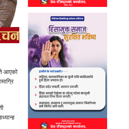
ते आएको
ामाग्रि
ती
ाध्यान्ह