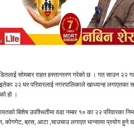
डितलाई
सोमबार
राहत
हस्तान्तरण
गरेको छ । गत साउन २२ ग
इतेका
२२ घर परिवारलाई नगरपालिकाले
खाध्यान्ह
लगाएतका
स
को हो ।
ायतको
बिशेष
उपश्थितीमा
वडा नम्बर १० का २२ परिवारका
निम्
न,
कोगगेट,
ब्रस, आटा ,चाउचाउ
लगाएत
भान्सामा प्रयोग हुने
ख