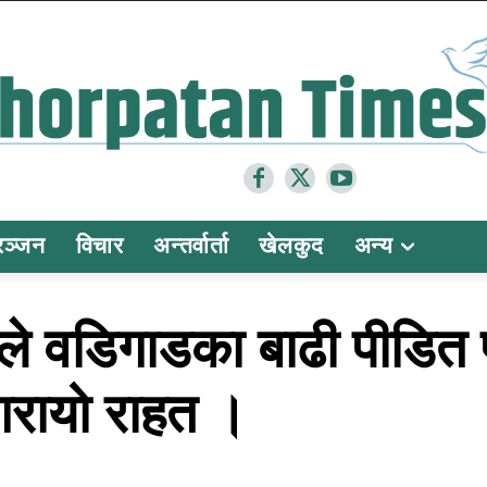
रञ्जन
विचार
अन्तर्वार्ता
खेलकुद
अन्य
े वडिगाडका बाढी पीडित प
ध गरायो राहत ।