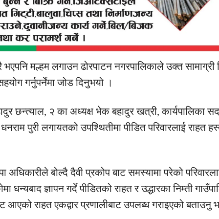
ै
भएपनि
मल्हम लगाउन ढोरपाटन नगरपालिकाले उक्त
सामाग्री
हयोग गर्नुपर्नेमा जोड दिनुभयो ।
ुर छन्त्याल, २ का अध्यक्ष भेक बहादुर खत्री, कार्यपालिका सद
धनराम पुरी
लगायतको
उपश्थितीमा
पीडित
परिवारलाई
राहत
हस
पा अधिकारीले बोल्दै
दैवी
प्रकोप बाट समस्यामा परेको परिवारल
 धन्यबाद ज्ञापन गर्दे
पीडितको
राहत
र उद्धारका
निम्ती
गाउँपा
यबाट आएको
राहत
एकद्वार
प्रणालीबाट उपलब्ध गराइएको बताउनु 