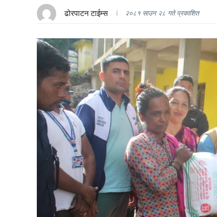
ढोरपाटन टाईम्स
२०८१ साउन २८ गते प्रकाशित