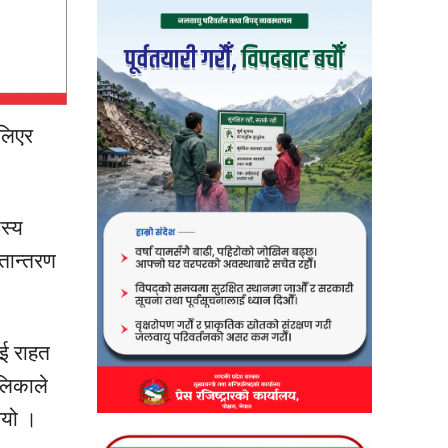
लिएर
स्य
्तान्तरण
ाई
राहत
लिकाले
भयो ।