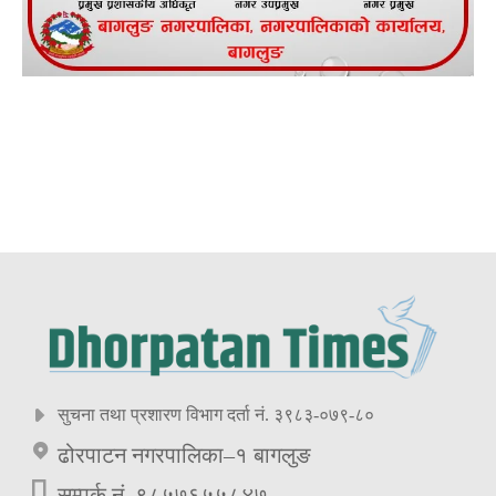
सुचना तथा प्रशारण विभाग दर्ता नं. ३९८३-०७९-८०
ढोरपाटन नगरपालिका–१ बागलुङ
सम्पर्क नं. ९८५७६५५८४७