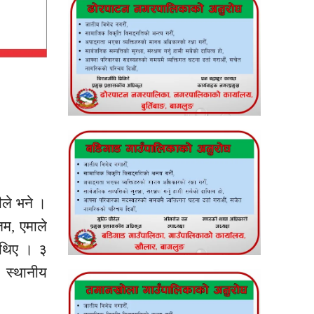
ीले भने ।
ौतम, एमाले
ा थिए । ३
 स्थानीय