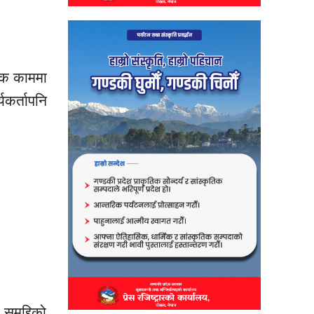
ूलक काममा
यकर्तापनि
समृद्दिको