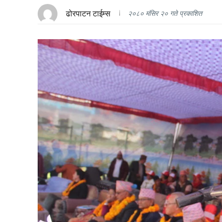
ढोरपाटन टाईम्स
२०८० मंसिर २० गते प्रकाशित