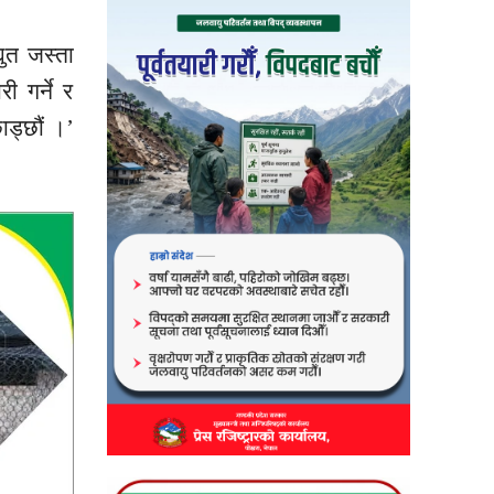
ुत जस्ता
 गर्ने र
ाड्छौं ।’