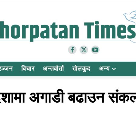
रञ्जन
विचार
अन्तर्वार्ता
खेलकुद
अन्य
िशामा अगाडी बढाउन संकल्प