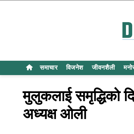
समाचार
विजनेश
जीवनशैली
मनो
मुलुकलाई समृद्धिको द
अध्यक्ष ओली