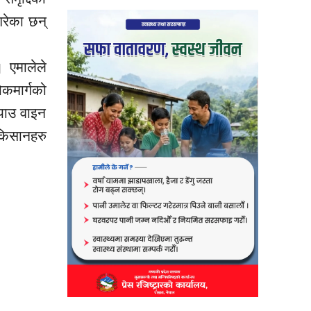
गरेका छन्
 एमालेले
ोकमार्गको
्याउ वाइन
किसानहरु