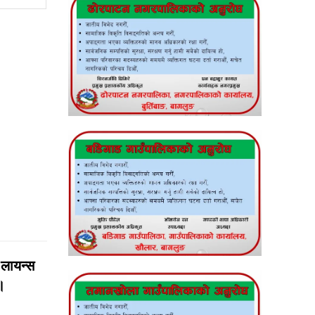
न लायन्स
।