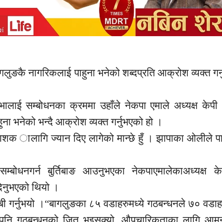
लले बागलुङकै नागरिकलाई पाहुना भनेको शब्दप्रति आक्रोश व्यक्त ग
ालाई सम्बोधनका क्रममा उहाँले नेकपा एमाले अध्यक्ष केप
ुना भनेको भन्दै आक्रोश व्यक्त गर्नुभएको हो ।
काशक ालागि ज्यान दिए लागेको मान्छे हुँ । झापाका ओलीले पाह
्बोधनगर्न बुर्तिबाङ आउनुभएका नेकपाएमालेकाअध्यक्ष क
 दिनुभएको थियो ।
ाबी गर्नुभयो ।“बागलुङका ८५ वडाहरुमध्ये गठबन्धनले ७० वडा
ले पनि गठबन्धनको जित भइसक्यो, औपचारिकताका लागि आम