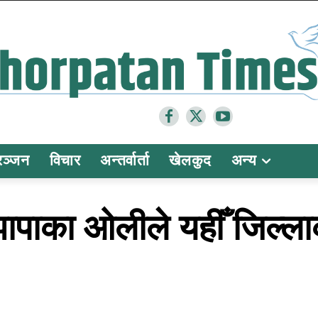
रञ्जन
विचार
अन्तर्वार्ता
खेलकुद
अन्य
:झापाका ओलीले यहीँ जिल्ल