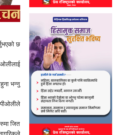
र्नुभएको छ
ी ओलीलाई
ुना भन्नु
ेपीओलीले
हरुमा जित
नागरिकले