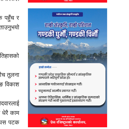
 पहुँच र
बताउनुभयो
इतिहासको
 बीच तुलना
लुङ विकाश
ेदवारलाई
 धेरै काम
ले यस पटक