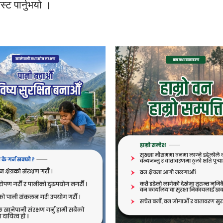
्ट पार्नुभयो ।