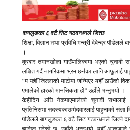
बागलुङका ६ वटै सिट गठबन्धनले जित्छ
शिक्षा, विज्ञान तथा प्रविधि मन्त्री देवेन्द्र पौडे
।
बुधबार तमानखोला गाउँपालिकामा भएको चुनावी सभ
लक्षित गर्दै नागरिकमा भ्रम छर्नका लागि आफूलाई पाह
“म यहीँ जिल्लाको माटोमा जन्मिएर यहीँ ठाउँको वि
एमालेको हारको मानसिकता हो” उहाँले भन्नुभयो ।
केहीदिन अघि नेकपाएमालेको चुनावी सभालाई सम
प्रतिनिसभा सदस्यकाउम्मेदवारलाई पाहुनाको संज्ञा
पौडेलले बागलुङका ६ वटै सिट गठबन्धनले जित्ने द
हासिल गरेको छ, उहाँले भन्नुभयो, यहीँ आकडा